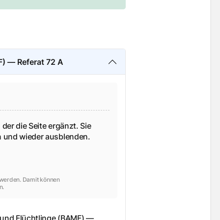
) — Referat 72 A
 der die Seite ergänzt. Sie
en und wieder ausblenden.
t werden. Damit können
n.
 und Flüchtlinge (BAMF) —