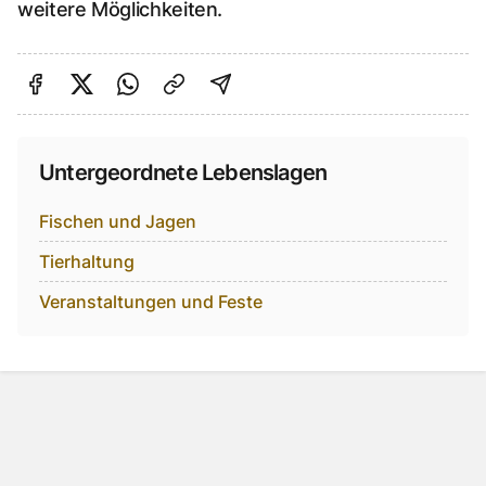
weitere Möglichkeiten.
Auf Facebook teilen
Auf Twitter teilen
Per Link teilen
shareViaEmail
Untergeordnete Lebenslagen
Alle suchbaren Einträge
Fischen und Jagen
Tierhaltung
Veranstaltungen und Feste