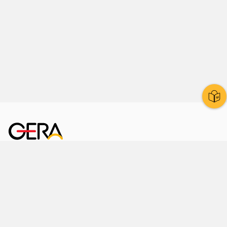
Kornmarkt 12
07545 Gera
Telefon
: 0365 8 38 0
Ihr schneller Weg ins Rathaus