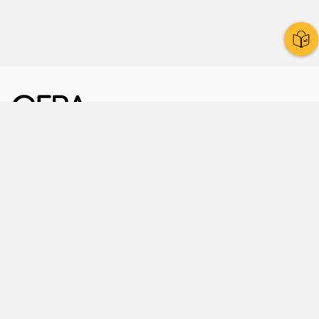
Kornmarkt 12
07545 Gera
Telefon
: 0365 8 38 0
Ihr schneller Weg ins Rathaus
Hier finden Sie uns auch
Facebook
LinkedIn
Instagram
Sprache wählen