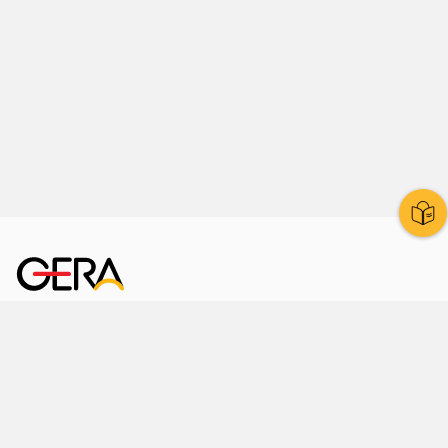
Kornmarkt 12
07545 Gera
Telefon
: 0365 8 38 0
Ihr schneller Weg ins Rathaus