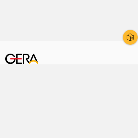
Kornmarkt 12
07545 Gera
Telefon
: 0365 8 38 0
Ihr schneller Weg ins Rathaus
Hier finden Sie uns auch
Facebook
LinkedIn
Instagram