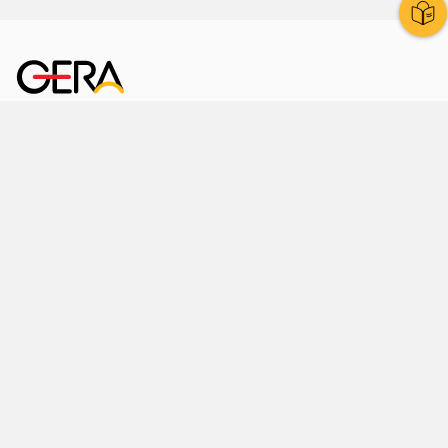
Kornmarkt 12
07545 Gera
Telefon
: 0365 8 38 0
Ihr schneller Weg ins Rathaus
Hier finden Sie uns auch
Facebook
LinkedIn
Instagram
Sprache wählen
Stadtraum