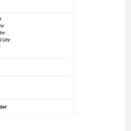
r
hr
Uhr
0 Uhr
r
der