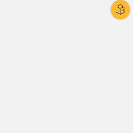
Stadtpolitik
Presse
Amtsblatt
Stadtrat
Ratssystem
Wahlen