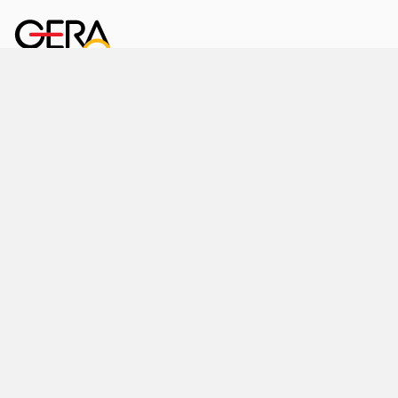
Kornmarkt 12
07545 Gera
Telefon
: 0365 8 38 0
Ihr schneller Weg ins Rathaus
Hier finden Sie uns auch
Facebook
LinkedIn
Instagram
Sprache wählen
Stadtraum