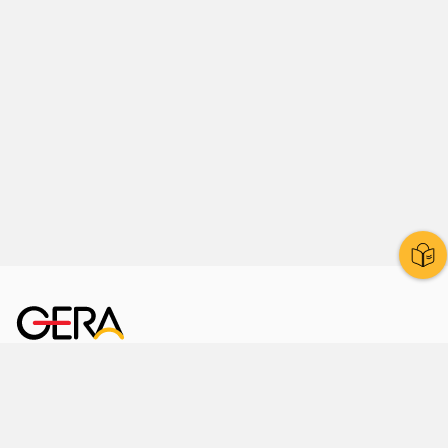
Kornmarkt 12
07545 Gera
Telefon
: 0365 8 38 0