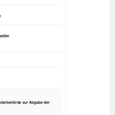
e
caden
änderbehörde zur Abgabe der