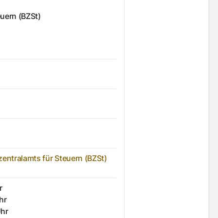
uern (BZSt)
zentralamts für Steuern (BZSt)
r
hr
Uhr