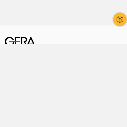
Kornmarkt 12
07545 Gera
Telefon
: 0365 8 38 0
Ihr schneller Weg ins Rathaus
Hier finden Sie uns auch
Facebook
LinkedIn
Instagram
Sprache wählen