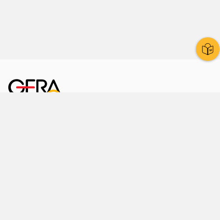
Kornmarkt 12
07545 Gera
Telefon
: 0365 8 38 0
Ihr schneller Weg ins Rathaus
Hier finden Sie uns auch
Facebook
LinkedIn
Instagram