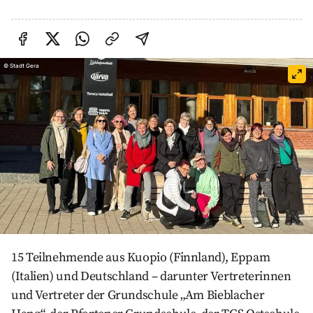
Auf Facebook teilen
Auf Twitter teilen
Per Link teilen
shareViaEmail
©
Stadt Gera
15 Teilnehmende aus Kuopio (Finnland), Eppam
(Italien) und Deutschland – darunter Vertreterinnen
und Vertreter der Grundschule „Am Bieblacher