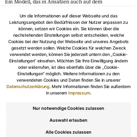
Ein Modell, das in Ansätzen auch auf dem
Bildungscampus Lusan mitgedacht werden soll.
Um die Informationen auf dieser Webseite und das
Leistungsangebot den Bedürfnissen der Nutzer anpassen zu
Das ERASMUS+ Projekt startete am 1. Januar 2022
können, setzen wir Cookies ein. Sie können über die
und wurde durch die Europäische Union mit rund
nachstehenden Einstellungen selbst entscheiden, welche
253.000 Euro gefördert. Ziel war es, ganzheitliche
Cookies bei der Nutzung der Webseite und unseres Angebots
gesetzt werden sollen. Welche Cookies für welchen Zweck
Strategien für Schul-, Berufs-, Jugend- und
verwendet werden, können Sie jederzeit untern den „Cookie-
Erwachsenenbildung europaweit zu entwickeln und
Einstellungen“ einsehen. Möchten Sie Ihre Einwilligung ändern
umzusetzen. Obwohl die offizielle Projektlaufzeit am
oder widerrufen, ist dies ebenfalls über die „Cookie-
31. Dezember 2024 endete, wird die Stadt Gera
Einstellungen“ möglich. Weitere Informationen zu den
verwendeten Cookies und Daten finden Sie in unserer
gemeinsam mit allen Beteiligten das Netzwerk aktiv
Datenschutzerklärung
.
Mehr Informationen finden Sie außerdem
weiterführen und das Projekt „Schule der Zukunft“
in unserem
Impressum
.
engagiert begleiten.
Nur notwendige Cookies zulassen
Die im Projekt entwickelten Ideen,
Auswahl erlauben
Unterrichtsmodule und Materialien sind weiterhin
frei zugänglich unter:
https://schule-leben.de
Alle Cookies zulassen