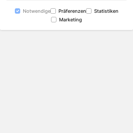
Notwendige
Präferenzen
Statistiken
Auf Facebook teilen
Auf Twitter teilen
Per Link teilen
shareViaEma
Marketing