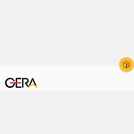
Kornmarkt 12
07545 Gera
Telefon
: 0365 8 38 0
Ihr schneller Weg ins Rathaus