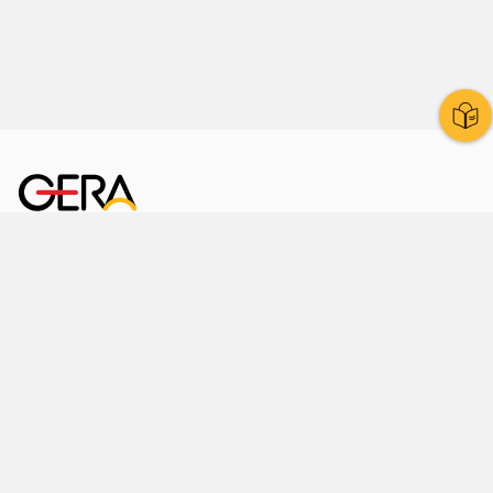
Kornmarkt 12
07545 Gera
Telefon
: 0365 8 38 0
Ihr schneller Weg ins Rathaus
Hier finden Sie uns auch
Facebook
LinkedIn
Instagram