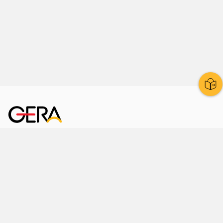
Kornmarkt 12
07545 Gera
Telefon
: 0365 8 38 0
Ihr schneller Weg ins Rathaus
Hier finden Sie uns auch