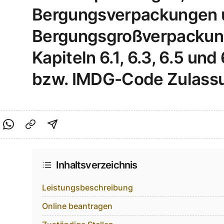
Bergungsverpackungen 
Bergungsgroßverpackun
Kapiteln 6.1, 6.3, 6.5 un
bzw. IMDG-Code Zulass
cebook teilen
f Twitter teilen
Per Link teilen
shareViaEmail
Inhaltsverzeichnis
Leistungsbeschreibung
Online beantragen