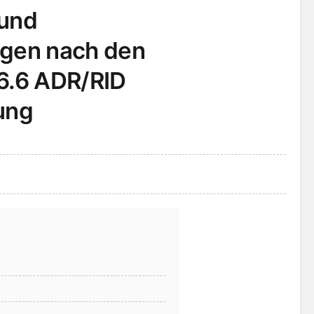
und
gen nach den
d 6.6 ADR/RID
ung