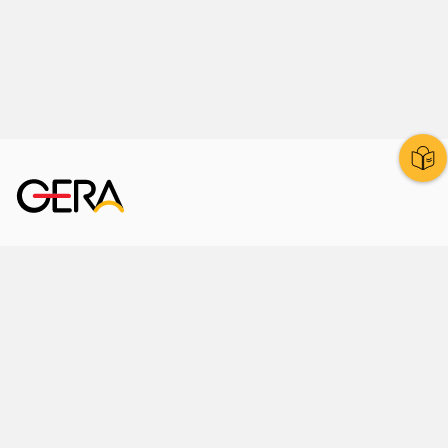
Kornmarkt 12
07545 Gera
Telefon
: 0365 8 38 0
Ihr schneller Weg ins Rathaus
Hier finden Sie uns auch
Facebook
LinkedIn
Instagram