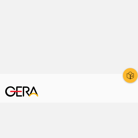
Kornmarkt 12
07545 Gera
Telefon
: 0365 8 38 0
Ihr schneller Weg ins Rathaus