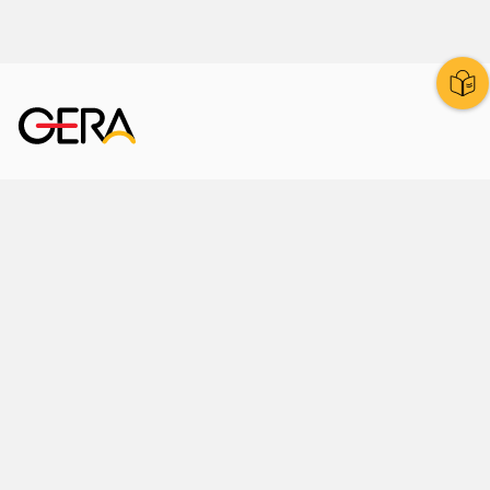
Kornmarkt 12
07545 Gera
Telefon
: 0365 8 38 0
Ihr schneller Weg ins Rathaus
Hier finden Sie uns auch
Facebook
LinkedIn
Instagram
Sprache wählen