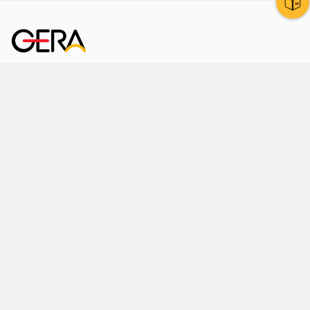
Kornmarkt 12
07545 Gera
Telefon
: 0365 8 38 0
Ihr schneller Weg ins Rathaus
Hier finden Sie uns auch
Facebook
LinkedIn
Instagram
Sprache wählen
Stadtraum