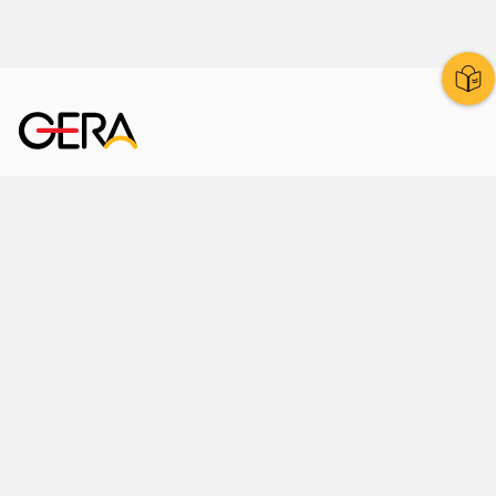
Kornmarkt 12
07545 Gera
Telefon
: 0365 8 38 0
Ihr schneller Weg ins Rathaus
Hier finden Sie uns auch
Facebook
LinkedIn
Instagram
Sprache wählen