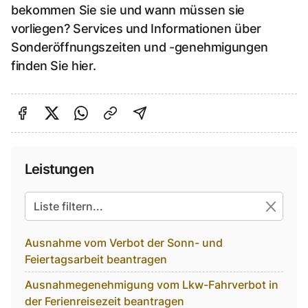
bekommen Sie sie und wann müssen sie
vorliegen? Services und Informationen über
Sonderöffnungszeiten und -genehmigungen
finden Sie hier.
Auf Facebook teilen
Auf Twitter teilen
Per Link teilen
shareViaEmail
Leistungen
Alle suchbaren Einträge
Ausnahme vom Verbot der Sonn- und
Feiertagsarbeit beantragen
Ausnahmegenehmigung vom Lkw-Fahrverbot in
der Ferienreisezeit beantragen