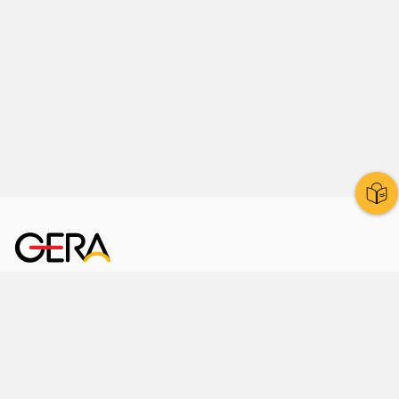
Kornmarkt 12
07545 Gera
Telefon
: 0365 8 38 0
Ihr schneller Weg ins Rathaus