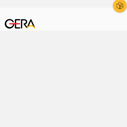
Kornmarkt 12
07545 Gera
Telefon
: 0365 8 38 0
Ihr schneller Weg ins Rathaus
Hier finden Sie uns auch
Facebook
LinkedIn
Instagram
Sprache wählen