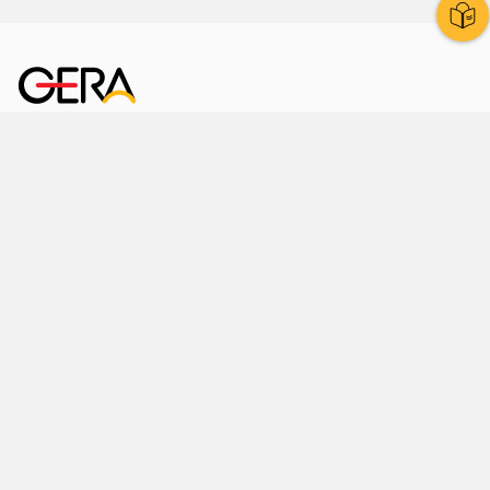
Kornmarkt 12
07545 Gera
Telefon
: 0365 8 38 0
Ihr schneller Weg ins Rathaus
Hier finden Sie uns auch
Facebook
LinkedIn
Instagram
Sprache wählen
Stadtraum