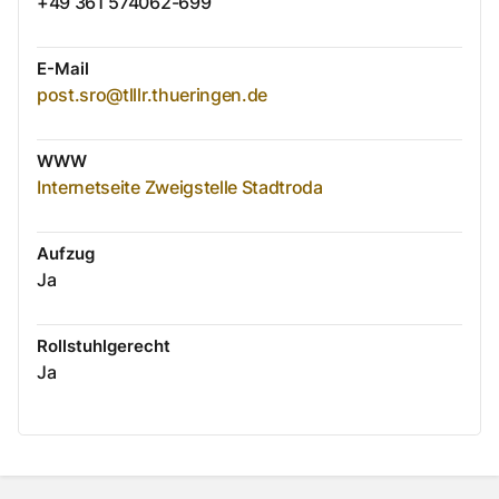
+49 361 574062-699
E-Mail
post.sro@tlllr.thueringen.de
WWW
Internetseite Zweigstelle Stadtroda
Aufzug
Ja
Rollstuhlgerecht
Ja