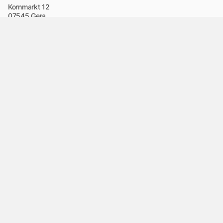
Kornmarkt 12
07545 Gera
Telefon
: 0365 8 38 0
Ihr schneller Weg ins Rathaus
Hier finden Sie uns auch
Facebook
LinkedIn
Instagram
Sprache wählen
Stadtraum
Wirtschaft
Mobilität
Innenstadtentwicklung