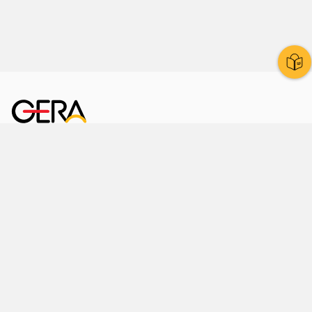
Kornmarkt 12
07545 Gera
Telefon
: 0365 8 38 0
Ihr schneller Weg ins Rathaus
Hier finden Sie uns auch
Facebook
LinkedIn
Instagram
Sprache wählen