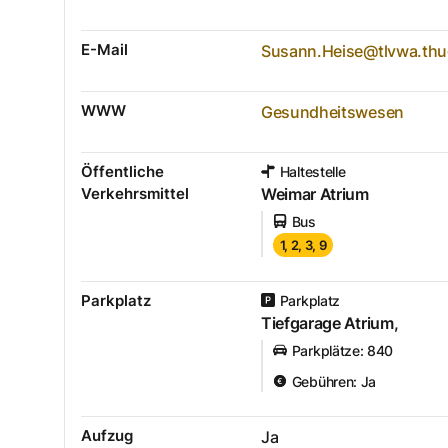
E-Mail
Susann.Heise@tlvwa.thu
WWW
Gesundheitswesen
Öffentliche
Haltestelle
Verkehrsmittel
Weimar Atrium
Bus
1, 2, 3, 9
Parkplatz
Parkplatz
Tiefgarage Atrium,
Parkplätze
:
840
Gebühren
:
Ja
Aufzug
Ja