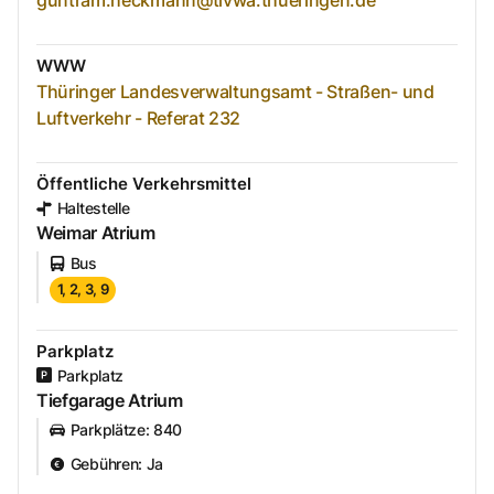
guntram.heckmann@tlvwa.thueringen.de
WWW
Thüringer Landesverwaltungsamt - Straßen- und
Luftverkehr - Referat 232
Öffentliche Verkehrsmittel
Haltestelle
Weimar Atrium
Bus
1, 2, 3, 9
Parkplatz
Parkplatz
Tiefgarage Atrium
Parkplätze
:
840
Gebühren
:
Ja