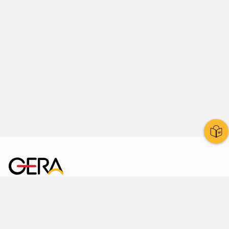
Kornmarkt 12
07545 Gera
Telefon
: 0365 8 38 0