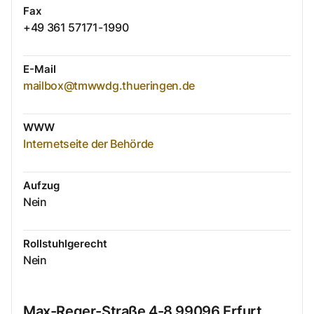
Fax
+49 361 57171-1990
E-Mail
mailbox@tmwwdg.thueringen.de
WWW
Internetseite der Behörde
Aufzug
Nein
Rollstuhlgerecht
Nein
Max-Reger-Straße
4-8
99096
Erfurt