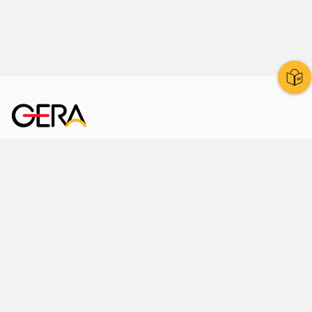
Kornmarkt 12
07545 Gera
Telefon
: 0365 8 38 0
Ihr schneller Weg ins Rathaus
Hier finden Sie uns auch
Facebook
LinkedIn
Instagram
Sprache wählen