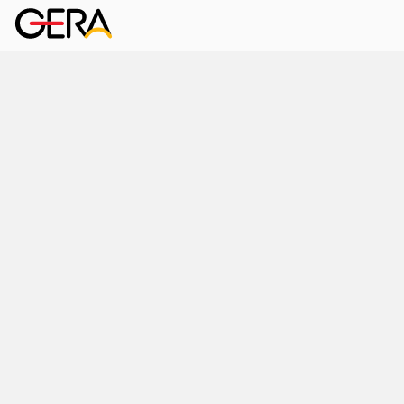
Kornmarkt 12
07545 Gera
Telefon
: 0365 8 38 0
Ihr schneller Weg ins Rathaus
Hier finden Sie uns auch
Facebook
LinkedIn
Instagram
Sprache wählen
Stadtraum
Wirtschaft