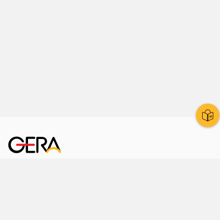
Kornmarkt 12
07545 Gera
Telefon
: 0365 8 38 0
Ihr schneller Weg ins Rathaus