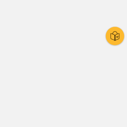
Stadtpolitik
Presse
Amtsblatt