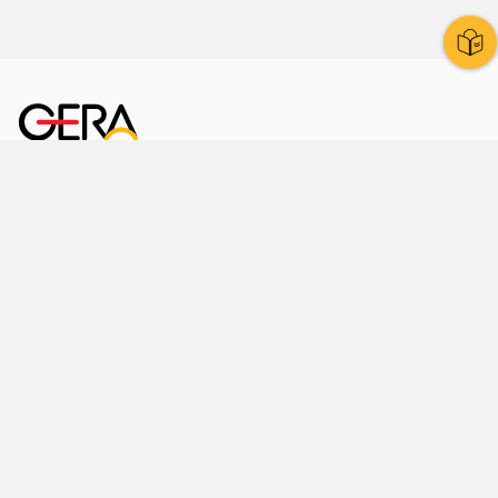
Kornmarkt 12
07545 Gera
Telefon
: 0365 8 38 0
Ihr schneller Weg ins Rathaus
Hier finden Sie uns auch
Facebook
LinkedIn
Instagram
Sprache wählen