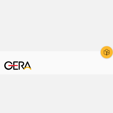
Kornmarkt 12
07545 Gera
Telefon
: 0365 8 38 0
Ihr schneller Weg ins Rathaus