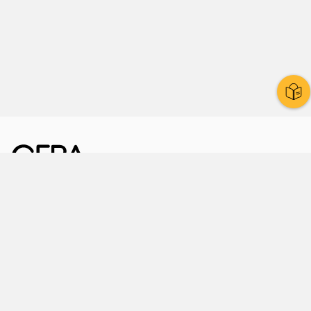
Kornmarkt 12
07545 Gera
Telefon
: 0365 8 38 0
Ihr schneller Weg ins Rathaus
Hier finden Sie uns auch