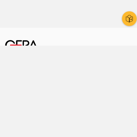
Kornmarkt 12
07545 Gera
Telefon
: 0365 8 38 0
Ihr schneller Weg ins Rathaus
Hier finden Sie uns auch
Facebook
LinkedIn
Instagram
Sprache wählen