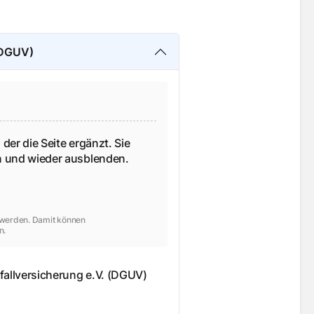
(DGUV)
 der die Seite ergänzt. Sie
en und wieder ausblenden.
t werden. Damit können
n.
allversicherung e.V. (DGUV)