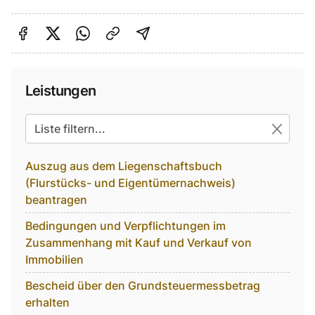
Auf Facebook teilen
Auf Twitter teilen
Per Link teilen
shareViaEmail
Leistungen
Alle suchbaren Einträge
Auszug aus dem Liegenschaftsbuch
(Flurstücks- und Eigentümernachweis)
beantragen
Bedingungen und Verpflichtungen im
Zusammenhang mit Kauf und Verkauf von
Immobilien
Bescheid über den Grundsteuermessbetrag
erhalten