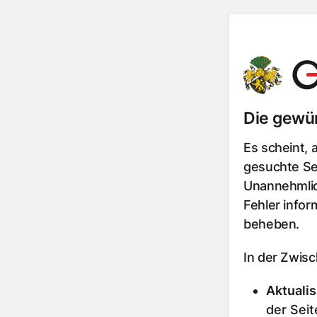
Die gewün
Es scheint, 
gesuchte Sei
Unannehmlic
Fehler infor
beheben.
In der Zwis
Aktualis
der Seit