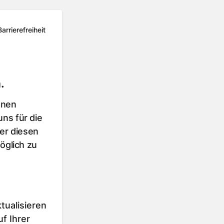
Barrierefreiheit
.
hnen
ns für die
er diesen
öglich zu
tualisieren
f Ihrer