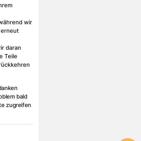
Ihrem
 während wir
 erneut
r daran
e Teile
urückkehren
 danken
roblem bald
te zugreifen