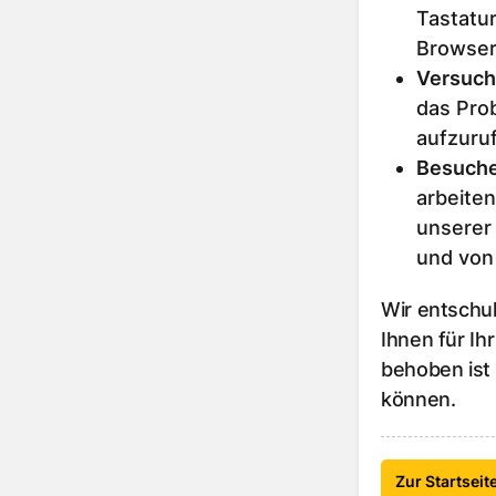
Tastatur
Browser
Versuch
das Prob
aufzuru
Besuche
arbeiten
unserer
und von
Wir entschu
Ihnen für Ih
behoben ist
können.
Zur Startseit