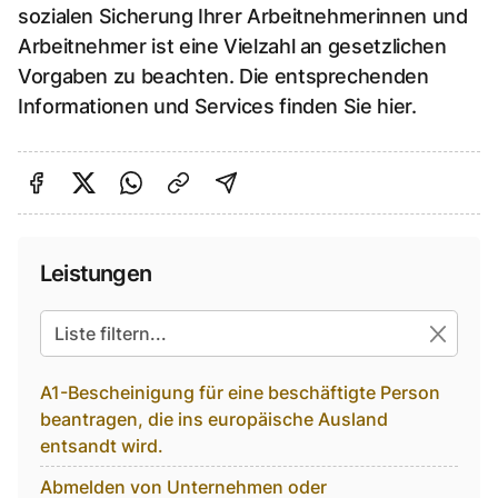
sozialen Sicherung Ihrer Arbeitnehmerinnen und
Arbeitnehmer ist eine Vielzahl an gesetzlichen
Vorgaben zu beachten. Die entsprechenden
Informationen und Services finden Sie hier.
Auf Facebook teilen
Auf Twitter teilen
Per Link teilen
shareViaEmail
Leistungen
Alle suchbaren Einträge
A1-Bescheinigung für eine beschäftigte Person
beantragen, die ins europäische Ausland
entsandt wird.
Abmelden von Unternehmen oder