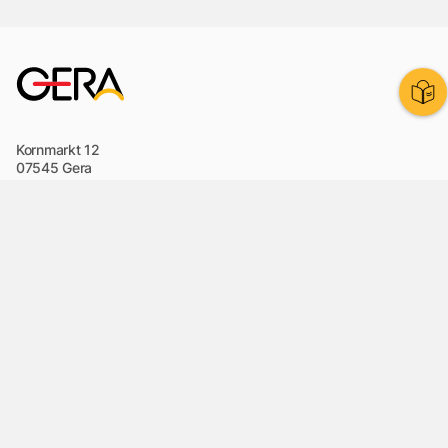
Kornmarkt 12
07545 Gera
Telefon
: 0365 8 38 0
Ihr schneller Weg ins Rathaus
Hier finden Sie uns auch
Facebook
LinkedIn
Instagram
Sprache wählen