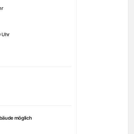
hr
0 Uhr
ebäude möglich