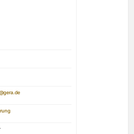
g@gera.de
erung
r