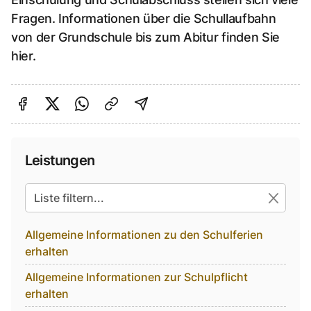
Fragen. Informationen über die Schullaufbahn
von der Grundschule bis zum Abitur finden Sie
hier.
Auf Facebook teilen
Auf Twitter teilen
Per Link teilen
shareViaEmail
Leistungen
Alle suchbaren Einträge
Allgemeine Informationen zu den Schulferien
erhalten
Allgemeine Informationen zur Schulpflicht
erhalten