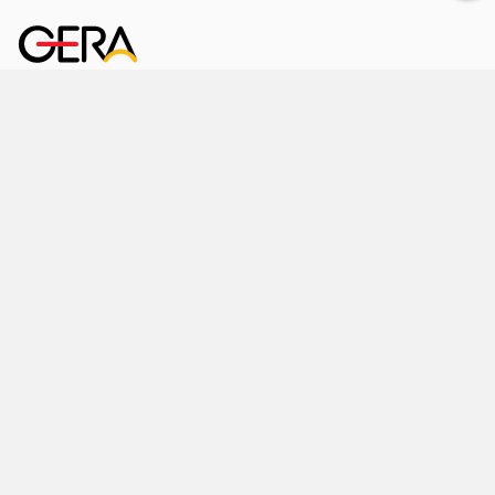
Kornmarkt 12
07545 Gera
Telefon
: 0365 8 38 0
Ihr schneller Weg ins Rathaus
Hier finden Sie uns auch
Facebook
LinkedIn
Instagram
Sprache wählen
Stadtraum