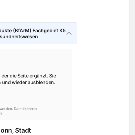
odukte (BfArM) Fachgebiet K5
esundheitswesen
 der die Seite ergänzt. Sie
en und wieder ausblenden.
t werden. Damit können
n.
onn, Stadt