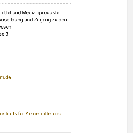
imittel und Medizinprodukte
 Ausbildung und Zugang zu den
wesen
ee
3
rm.de
nstituts für Arzneimittel und