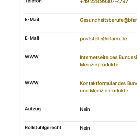
Telefon
+49 228 99307-4797
E-Mail
Gesundheitsberufe@bfa
E-Mail
poststelle@bfarm.de
WWW
Internetseite des Bundesi
Medizinprodukte
WWW
Kontaktformular des Bunde
und Medizinprodukte
Aufzug
Nein
Rollstuhlgerecht
Nein