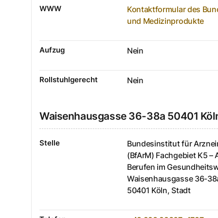
WWW
Kontaktformular des Bunde
und Medizinprodukte
Aufzug
Nein
Rollstuhlgerecht
Nein
Waisenhausgasse
36-38a
50401
Köl
Stelle
Bundesinstitut für Arzne
(BfArM) Fachgebiet K5 –
Berufen im Gesundheits
Waisenhausgasse
36-38
50401
Köln, Stadt