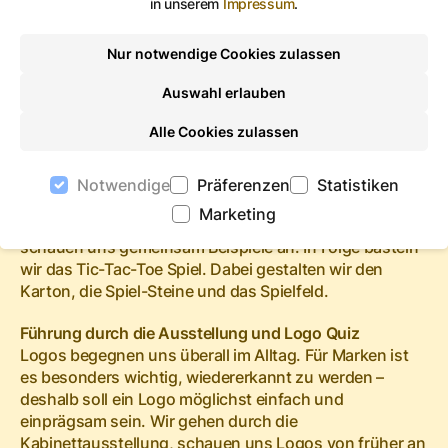
in unserem
Impressum
.
08.04.2026
22.04.2026 je ab 12:30 Uhr
Nur notwendige Cookies zulassen
Hortangebote in den Osterferien
Auswahl erlauben
Die Anmeldung zu den Angeboten erfolgt über Elena
Alle Cookies zulassen
Bücher:
buechel.elena@gera.de oder per Tel. 0365 838 1436
Notwendige
Präferenzen
Statistiken
Kreativworkshop Tic-Tac-Toe Basteln
Marketing
Auch Spiele können angewandte Kunst sein! Wir
schauen uns gemeinsam Beispiele an. In Folge basteln
wir das Tic-Tac-Toe Spiel. Dabei gestalten wir den
Karton, die Spiel-Steine und das Spielfeld.
Führung durch die Ausstellung und Logo Quiz
Logos begegnen uns überall im Alltag. Für Marken ist
es besonders wichtig, wiedererkannt zu werden –
deshalb soll ein Logo möglichst einfach und
einprägsam sein. Wir gehen durch die
Kabinettausstellung, schauen uns Logos von früher an