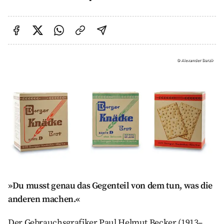
Auf Facebook teilen
Auf Twitter teilen
Per Link teilen
shareViaEmail
©
Alexander Burzik
»Du musst genau das Gegenteil von dem tun, was die
anderen machen.«
Der Gebrauchsgrafiker Paul Helmut Becker (1913–