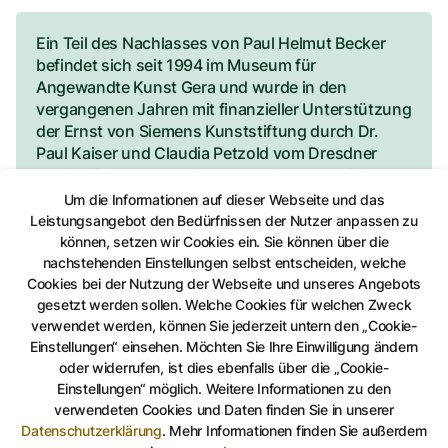
Ein Teil des Nachlasses von Paul Helmut Becker
befindet sich seit 1994 im Museum für
Angewandte Kunst Gera und wurde in den
vergangenen Jahren mit finanzieller Unterstützung
der Ernst von Siemens Kunststiftung durch Dr.
Paul Kaiser und Claudia Petzold vom Dresdner
Institut für Kulturstudien e. V. wissenschaftlich
aufgearbeitet und kontextualisiert.
Um die Informationen auf dieser Webseite und das
Leistungsangebot den Bedürfnissen der Nutzer anpassen zu
können, setzen wir Cookies ein. Sie können über die
nachstehenden Einstellungen selbst entscheiden, welche
Cookies bei der Nutzung der Webseite und unseres Angebots
Auf Facebook teilen
Auf Twitter teilen
Per Link teilen
shareViaEma
gesetzt werden sollen. Welche Cookies für welchen Zweck
verwendet werden, können Sie jederzeit untern den „Cookie-
Einstellungen“ einsehen. Möchten Sie Ihre Einwilligung ändern
Führungen und Museumspädagogik
oder widerrufen, ist dies ebenfalls über die „Cookie-
Einstellungen“ möglich. Weitere Informationen zu den
verwendeten Cookies und Daten finden Sie in unserer
Mittagsführung
Datenschutzerklärung
.
Mehr Informationen finden Sie außerdem