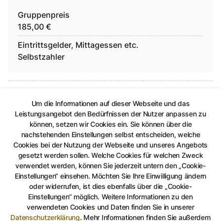
Gruppenpreis
185,00 €
Eintrittsgelder, Mittagessen etc.
Selbstzahler
Tagestouren
Um die Informationen auf dieser Webseite und das
Leistungsangebot den Bedürfnissen der Nutzer anpassen zu
Leistungen:
können, setzen wir Cookies ein. Sie können über die
nachstehenden Einstellungen selbst entscheiden, welche
max. 9 Stunden
Cookies bei der Nutzung der Webseite und unseres Angebots
Führung mit einem zertifizierten Gästeführer
gesetzt werden sollen. Welche Cookies für welchen Zweck
verwendet werden, können Sie jederzeit untern den „Cookie-
Einstellungen“ einsehen. Möchten Sie Ihre Einwilligung ändern
Preise:
oder widerrufen, ist dies ebenfalls über die „Cookie-
Einstellungen“ möglich. Weitere Informationen zu den
Gruppenpreis
verwendeten Cookies und Daten finden Sie in unserer
Datenschutzerklärung
.
Mehr Informationen finden Sie außerdem
220,00 €