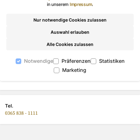
in unserem
Impressum
.
Eintrittsgelder, Mittagessen etc.
Selbstzahler
Nur notwendige Cookies zulassen
Auswahl erlauben
Alle Cookies zulassen
Auf Facebook teilen
Auf Twitter teilen
Per Link teilen
shareViaEma
Notwendige
Präferenzen
Statistiken
Marketing
Hier gelangen Sie zum
Anmeldeformular
Tel.
0365 838 - 1111