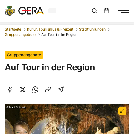
Aktuelles Wetter in Gera
Suchleiste anzeigen
:
Veranstaltungs
Startseite
Kultur, Tourismus & Freizeit
Stadtführungen
Gruppenangebote
Auf Tour in der Region
Gruppenangebote
Auf Tour in der Region
Auf Facebook teilen
Auf Twitter teilen
Per Link teilen
shareViaEmail
©
Frank Schmidt